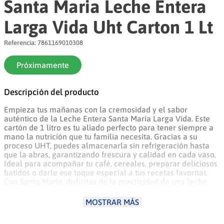
Santa Maria Leche Entera
8
.
leche
Larga Vida Uht Carton 1 Lt
9
.
arroz
Referencia
:
7861169010308
10
.
cerveza
Próximamente
Descripción del producto
Empieza tus mañanas con la cremosidad y el sabor
auténtico de la Leche Entera Santa Maria Larga Vida. Este
cartón de 1 litro es tu aliado perfecto para tener siempre a
mano la nutrición que tu familia necesita. Gracias a su
proceso UHT, puedes almacenarla sin refrigeración hasta
que la abras, garantizando frescura y calidad en cada vaso.
Ideal para acompañar tu café, cereales, preparar deliciosos
batidos o darle ese toque especial a tus recetas favoritas.
Con Santa Maria, disfrutas de la practicidad de una leche
que se mantiene fresca por más tiempo, lista para cualquier
momento del día. Es la elección inteligente para hogares
MOSTRAR MÁS
activos en Ecuador que buscan sabor, conveniencia y el
respaldo de una marca de confianza.