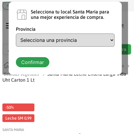
Elige tu tienda Santa María
Selecciona tu local Santa María para
una mejor experiencia de compra.
Provincia
¿Qué estás buscando?
TÉRMINOS MÁS BUSCADOS
Confirmar
Lácteos
Leches, bebidas vegetales, avenas bebibles
1
.
shampoo
Santa Maria Leche Entera Larga Vida
Bebidas vegetales
Uht Carton 1 Lt
2
.
chocolate
3
.
cafe
4
.
aceite
-50%
5
.
yogurt
Leche SM 0,99
6
.
vaquita
SANTA MARIA
7
.
detergente