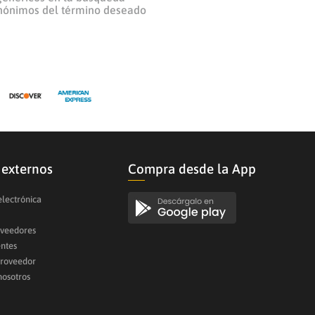
inónimos del término deseado
 externos
Compra desde la App
electrónica
oveedores
entes
proveedor
nosotros