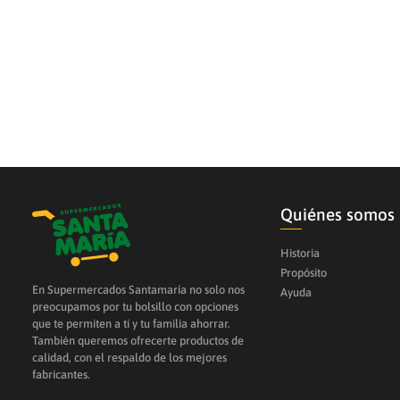
10
.
azucar
Quiénes somos
Historia
Propósito
En Supermercados Santamaría no solo nos
Ayuda
preocupamos por tu bolsillo con opciones
que te permiten a ti y tu familia ahorrar.
También queremos ofrecerte productos de
calidad, con el respaldo de los mejores
fabricantes.