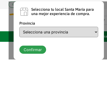
Elige tu tienda Santa María
Selecciona tu local Santa María para
una mejor experiencia de compra.
¿Qué estás buscando?
Provincia
TÉRMINOS MÁS BUSCA
Marcas Propias
Ofertas
Despens
1
.
shampoo
2
.
chocolate
Confirmar
3
.
cafe
4
.
aceite
5
.
leche
6
.
detergente
7
.
vaquita
8
.
arroz
9
.
yogurt