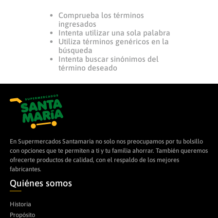
Comprueba los términos
8
.
arroz
ingresados
9
.
yogurt
Intenta utilizar una sola palabra
Utiliza términos genéricos en la
10
.
azucar
búsqueda
Intenta buscar sinónimos del
término deseado
En Supermercados Santamaría no solo nos preocupamos por tu bolsillo
con opciones que te permiten a ti y tu familia ahorrar. También queremos
ofrecerte productos de calidad, con el respaldo de los mejores
fabricantes.
Quiénes somos
Historia
Propósito