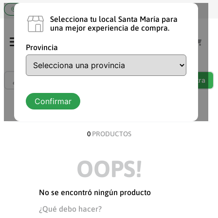
Elige tu tienda Santa María
Selecciona tu local Santa María para
una mejor experiencia de compra.
Provincia
¿Qué estás buscando?
TÉRMINOS MÁS BUSCADOS
Confirmar
ORDENAR POR
DESCUENTO
1
.
shampoo
2
.
chocolate
0
PRODUCTOS
3
.
cafe
OOPS!
4
.
aceite
5
.
leche
No se encontró ningún producto
6
.
detergente
¿Qué debo hacer?
7
.
vaquita