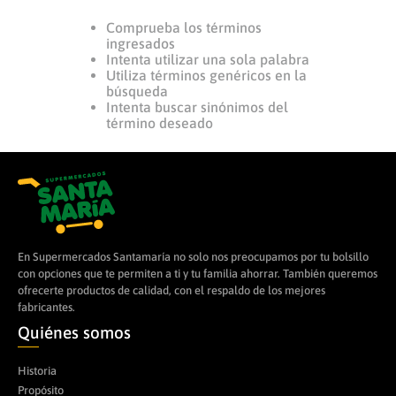
Comprueba los términos
8
.
leche
ingresados
9
.
arroz
Intenta utilizar una sola palabra
Utiliza términos genéricos en la
10
.
cerveza
búsqueda
Intenta buscar sinónimos del
término deseado
En Supermercados Santamaría no solo nos preocupamos por tu bolsillo
con opciones que te permiten a ti y tu familia ahorrar. También queremos
ofrecerte productos de calidad, con el respaldo de los mejores
fabricantes.
Quiénes somos
Historia
Propósito