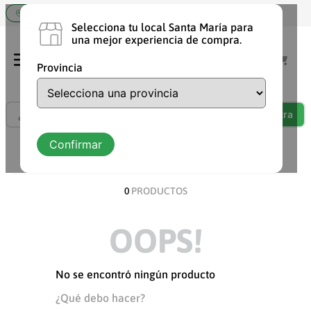
Elige tu tienda Santa María
Selecciona tu local Santa María para
una mejor experiencia de compra.
Provincia
¿Qué estás buscando?
TÉRMINOS MÁS BUSCADOS
Confirmar
ORDENAR POR
DESCUENTO
1
.
shampoo
2
.
chocolate
0
PRODUCTOS
3
.
cafe
OOPS!
4
.
aceite
5
.
yogurt
No se encontró ningún producto
6
.
vaquita
¿Qué debo hacer?
7
.
detergente