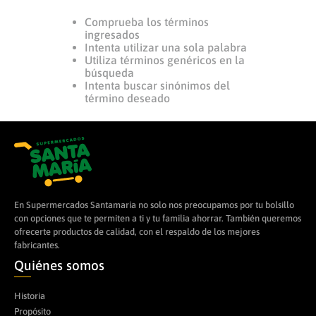
Comprueba los términos
8
.
leche
ingresados
9
.
arroz
Intenta utilizar una sola palabra
Utiliza términos genéricos en la
10
.
cerveza
búsqueda
Intenta buscar sinónimos del
término deseado
En Supermercados Santamaría no solo nos preocupamos por tu bolsillo
con opciones que te permiten a ti y tu familia ahorrar. También queremos
ofrecerte productos de calidad, con el respaldo de los mejores
fabricantes.
Quiénes somos
Historia
Propósito