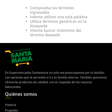
Comprueba los términos
8
.
leche
ingresados
9
.
arroz
Intenta utilizar una sola palabra
Utiliza términos genéricos en la
10
.
cerveza
búsqueda
Intenta buscar sinónimos del
término deseado
En Supermercados Santamaría no solo nos preocupamos por tu bolsillo
con opciones que te permiten a ti y tu familia ahorrar. También queremos
ofrecerte productos de calidad, con el respaldo de los mejores
fabricantes.
Quiénes somos
Historia
Propósito