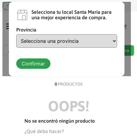
Elige tu tienda Santa María
Selecciona tu local Santa María para
una mejor experiencia de compra.
Provincia
¿Qué estás buscando?
TÉRMINOS MÁS BUSCADOS
Confirmar
ORDENAR POR
DESCUENTO
1
.
shampoo
2
.
chocolate
0
PRODUCTOS
3
.
cafe
OOPS!
4
.
aceite
5
.
yogurt
No se encontró ningún producto
6
.
vaquita
¿Qué debo hacer?
7
.
detergente