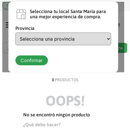
Elige tu tienda Santa María
Selecciona tu local Santa María para
una mejor experiencia de compra.
Provincia
¿Qué estás buscando?
TÉRMINOS MÁS BUSCADOS
Confirmar
ORDENAR POR
DESCUENTO
1
.
shampoo
2
.
chocolate
0
PRODUCTOS
3
.
cafe
OOPS!
4
.
aceite
5
.
leche
No se encontró ningún producto
6
.
detergente
¿Qué debo hacer?
7
.
vaquita