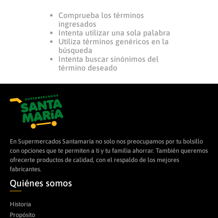
Comprueba los términos
8
.
arroz
ingresados
9
.
yogurt
Intenta utilizar una sola palabra
Utiliza términos genéricos en la
10
.
azucar
búsqueda
Intenta buscar sinónimos del
término deseado
En Supermercados Santamaría no solo nos preocupamos por tu bolsillo
con opciones que te permiten a ti y tu familia ahorrar. También queremos
ofrecerte productos de calidad, con el respaldo de los mejores
fabricantes.
Quiénes somos
Historia
Propósito