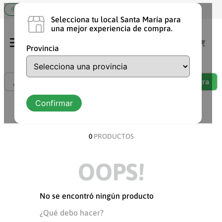
Elige tu tienda Santa María
Selecciona tu local Santa María para
una mejor experiencia de compra.
Provincia
¿Qué estás buscando?
TÉRMINOS MÁS BUSCADOS
Confirmar
ORDENAR POR
DESCUENTO
1
.
shampoo
2
.
chocolate
0
PRODUCTOS
3
.
cafe
OOPS!
4
.
aceite
5
.
leche
No se encontró ningún producto
6
.
detergente
¿Qué debo hacer?
7
.
vaquita