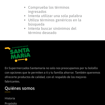
Comprueba los términos
8
.
arroz
ingresados
9
.
yogurt
Intenta utilizar una sola palabra
Utiliza términos genéricos en la
10
.
azucar
búsqueda
Intenta buscar sinónimos del
término deseado
En Supermercados Santamaría no solo nos preocupamos por tu bolsillo
con opciones que te permiten a ti y tu familia ahorrar. También queremos
ofrecerte productos de calidad, con el respaldo de los mejores
fabricantes.
Quiénes somos
Historia
Propósito