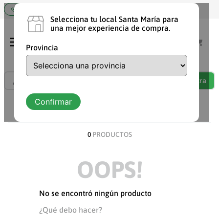
Elige tu tienda Santa María
Selecciona tu local Santa María para
una mejor experiencia de compra.
Provincia
¿Qué estás buscando?
TÉRMINOS MÁS BUSCADOS
Confirmar
ORDENAR POR
DESCUENTO
1
.
shampoo
2
.
chocolate
0
PRODUCTOS
3
.
cafe
OOPS!
4
.
aceite
5
.
yogurt
No se encontró ningún producto
6
.
vaquita
¿Qué debo hacer?
7
.
detergente