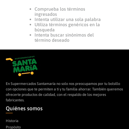
Comprueba los términos
8
.
leche
ingresados
9
.
arroz
Intenta utilizar una sola palabra
Utiliza términos genéricos en la
10
.
cerveza
búsqueda
Intenta buscar sinónimos del
término deseado
En Supermercados Santamaría no solo nos preocupamos por tu bolsillo
con opciones que te permiten a ti y tu familia ahorrar. También queremos
ofrecerte productos de calidad, con el respaldo de los mejores
fabricantes.
Quiénes somos
Historia
Propósito