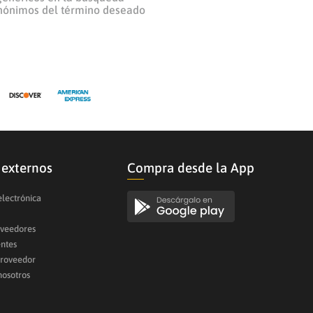
inónimos del término deseado
 externos
Compra desde la App
electrónica
oveedores
entes
proveedor
nosotros