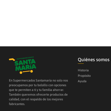
10
.
cerveza
Quiénes somos
Historia
Propósito
En Supermercados Santamaría no solo nos
Ayuda
preocupamos por tu bolsillo con opciones
que te permiten a ti y tu familia ahorrar.
También queremos ofrecerte productos de
calidad, con el respaldo de los mejores
fabricantes.