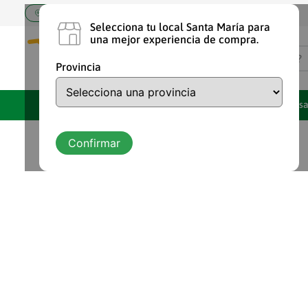
Elige tu tienda Santa María
Selecciona tu local Santa María para
una mejor experiencia de compra.
¿Qué estás buscando?
Provincia
TÉRMINOS MÁS BUSCA
Marcas Propias
Ofertas
Despens
1
.
shampoo
2
.
chocolate
Confirmar
3
.
cafe
4
.
aceite
5
.
yogurt
6
.
vaquita
7
.
detergente
8
.
leche
9
.
arroz