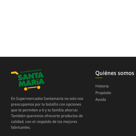
10
.
galletas
Quiénes somos
Historia
Propósito
En Supermercados Santamaría no solo nos
Ayuda
preocupamos por tu bolsillo con opciones
que te permiten a ti y tu familia ahorrar.
También queremos ofrecerte productos de
calidad, con el respaldo de los mejores
fabricantes.