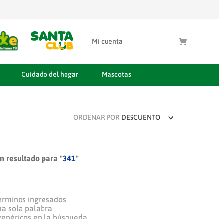
Mi cuenta
Cuidado del hogar
Mascotas
ORDENAR POR
DESCUENTO
 resultado para "
341
"
érminos ingresados
una sola palabra
 genéricos en la búsqueda