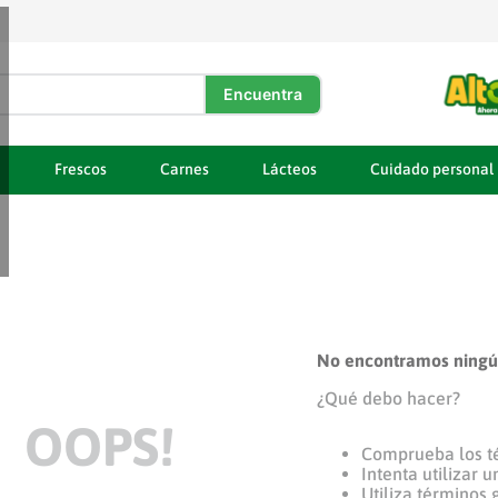
DOS
a
Frescos
Carnes
Lácteos
Cuidado personal
No encontramos ningún
¿Qué debo hacer?
OOPS!
Comprueba los t
Intenta utilizar 
Utiliza términos