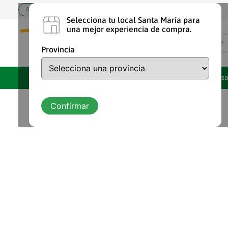
Elige tu tienda Santa María
Selecciona tu local Santa María para
una mejor experiencia de compra.
¿Qué estás buscando?
Provincia
TÉRMINOS MÁS BUSCA
Marcas Propias
Ofertas
Despens
1
.
shampoo
2
.
chocolate
Confirmar
3
.
cafe
4
.
aceite
5
.
vaquita
6
.
detergente
7
.
leche
8
.
azucar
9
.
atun