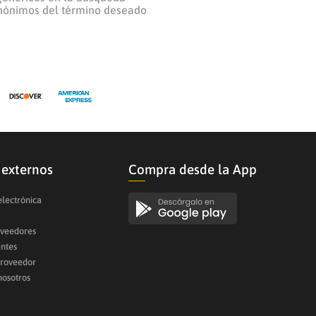
inónimos del término deseado
 externos
Compra desde la App
electrónica
oveedores
entes
proveedor
nosotros