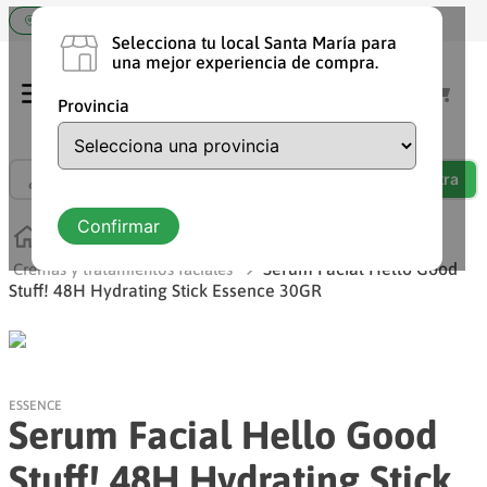
Elige tu tienda Santa María
Selecciona tu local Santa María para
una mejor experiencia de compra.
Provincia
¿Qué estás buscando?
TÉRMINOS MÁS BUSCADOS
Confirmar
Cuidado personal
Cuidado corporal y rostro
1
.
shampoo
Serum Facial Hello Good
Cremas y tratamientos faciales
Stuff! 48H Hydrating Stick Essence 30GR
2
.
chocolate
3
.
cafe
4
.
aceite
ESSENCE
5
.
leche
Serum Facial Hello Good
6
.
detergente
Stuff! 48H Hydrating Stick
7
.
vaquita