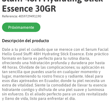
Essence 30GR
8
.
arroz
Referencia
9
.
yogurt
:
4059729491190
10
.
azucar
Próximamente
Descripción del producto
Dale a tu piel el cuidado que se merece con el Serum Facial
Hello Good Stuff! 48H Hydrating Stick Essence. Este práctico
formato en barra es perfecto para tu rutina diaria,
ofreciendo una hidratación profunda y duradera por hasta
48 horas. Olvídate de las complicaciones; su aplicación es
tan sencilla que puedes usarlo en cualquier momento y
lugar, manteniendo tu rostro fresco y radiante. Ideal para
esos días ajetreados en Ecuador, donde tu piel necesita un
extra de vitalidad. Siente la comodidad de llevar tu esencia
hidratante contigo y disfruta de una piel suave y luminosa
sin esfuerzo. Es el aliado perfecto para un cutis revitalizado
y lleno de vida, listo para enfrentar el día.