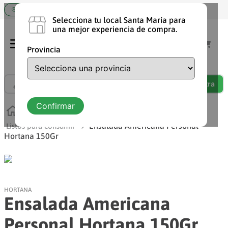
Elige tu tienda Santa María
Selecciona tu local Santa María para
una mejor experiencia de compra.
Provincia
¿Qué estás buscando?
TÉRMINOS MÁS BUSCADOS
Confirmar
Frescos
Frutas, verduras y legumbres
1
.
shampoo
Ensalada Americana Personal
Listos para consumir
Hortana 150Gr
2
.
chocolate
3
.
cafe
4
.
aceite
HORTANA
5
.
leche
Ensalada Americana
6
.
detergente
Personal Hortana 150Gr
7
.
vaquita