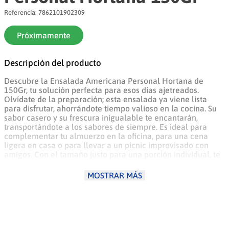
Referencia
:
7862101902309
8
.
arroz
9
.
yogurt
Próximamente
10
.
azucar
Descripción del producto
Descubre la Ensalada Americana Personal Hortana de
150Gr, tu solución perfecta para esos días ajetreados.
Olvídate de la preparación; esta ensalada ya viene lista
para disfrutar, ahorrándote tiempo valioso en la cocina. Su
sabor casero y su frescura inigualable te encantarán,
transportándote a los sabores de siempre. Es ideal para
complementar tu almuerzo en la oficina, para una cena
ligera en casa o para llevar a un picnic improvisado con
amigos. Con el tamaño justo para una porción individual, te
asegura una comida práctica y sabrosa sin complicaciones.
Disfruta de la calidad y el buen gusto que solo Hortana te
MOSTRAR MÁS
puede ofrecer, haciendo tus momentos más fáciles y
deliciosos. ¡Una opción inteligente y conveniente para tu día
a día!