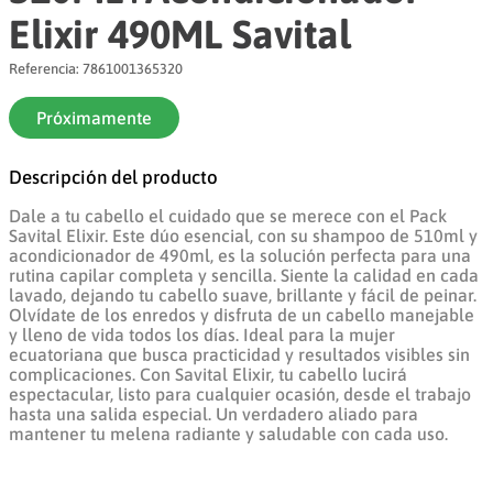
Elixir 490ML Savital
8
.
azucar
Referencia
:
7861001365320
9
.
atun
10
.
galletas
Próximamente
Descripción del producto
Dale a tu cabello el cuidado que se merece con el Pack
Savital Elixir. Este dúo esencial, con su shampoo de 510ml y
acondicionador de 490ml, es la solución perfecta para una
rutina capilar completa y sencilla. Siente la calidad en cada
lavado, dejando tu cabello suave, brillante y fácil de peinar.
Olvídate de los enredos y disfruta de un cabello manejable
y lleno de vida todos los días. Ideal para la mujer
ecuatoriana que busca practicidad y resultados visibles sin
complicaciones. Con Savital Elixir, tu cabello lucirá
espectacular, listo para cualquier ocasión, desde el trabajo
hasta una salida especial. Un verdadero aliado para
mantener tu melena radiante y saludable con cada uso.