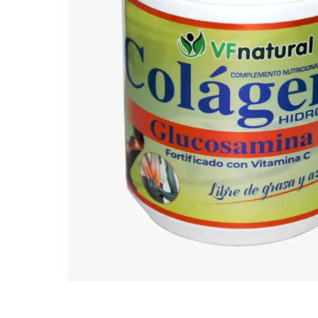
10
.
azucar