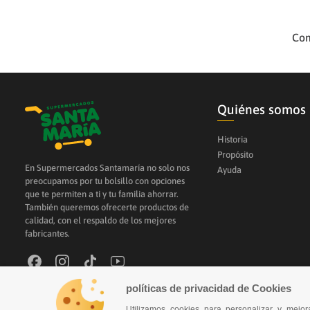
Com
Quiénes somos
Historia
Propósito
En Supermercados Santamaría no solo nos
Ayuda
preocupamos por tu bolsillo con opciones
que te permiten a ti y tu familia ahorrar.
También queremos ofrecerte productos de
calidad, con el respaldo de los mejores
fabricantes.
políticas de privacidad de Cookies
Derechos Reservados 2026
Utilizamos cookies para personalizar y mej