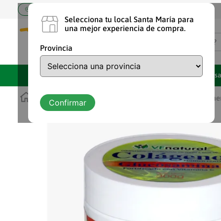
Elige tu tienda Santa María
Selecciona tu local Santa María para
una mejor experiencia de compra.
¿Qué estás buscando?
Provincia
TÉRMINOS MÁS BUSCA
Marcas Propias
Ofertas
Despens
1
.
shampoo
2
.
chocolate
Cuidado personal
Farmacia
Vitaminas y suplemen
Confirmar
3
.
cafe
4
.
aceite
5
.
leche
6
.
detergente
7
.
vaquita
8
.
arroz
9
.
yogurt