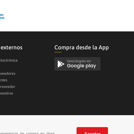
 externos
Compra desde la App
electrónica
oveedores
entes
proveedor
nosotros
Aceptar
experiencia de compra en línea